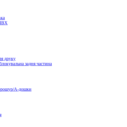
вка
 ПВХ
ля друку
 блокувальна задня частина
 брошур/А-дошки
я