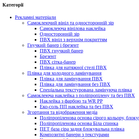
Категорії
Рекламні матеріали
Самоклеючий вініл та односторонній зір
Самоклеюча вінілова наклейка
Односторонній зір
ПВХ вініл з верхнім покриттям
Гнучкий банер і брезент
ПВХ гнучкий банер
Брезент
ПВХ сітка-банер
Плівка для натяжної стелі ПВХ
Плівка для холодного ламінування
Плівка для ламінування ПВХ
Плівка для ламінування без ПВХ
Спеціальна текстурована ламінуюча плівка
Самоклеюча наклейка з поліпропілену та без ПВХ
Наклейка з фарбою та WR PP
Еко-соль ПП наклейка та без ПВХ
Згортання та відображення медіа
Поліпропіленова основа сірого кольору, блоку
Поліпропіленова основа Біла спинка
ПЕТ база сіра задня блокувальна плівка
Композитні банери з текстурами