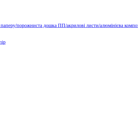
 паперу/порожниста дошка ПП/акрилові листи/алюмінієва компо
пір