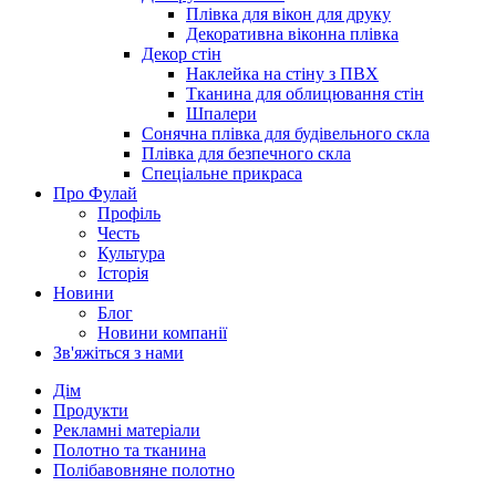
Плівка для вікон для друку
Декоративна віконна плівка
Декор стін
Наклейка на стіну з ПВХ
Тканина для облицювання стін
Шпалери
Сонячна плівка для будівельного скла
Плівка для безпечного скла
Спеціальне прикраса
Про Фулай
Профіль
Честь
Культура
Історія
Новини
Блог
Новини компанії
Зв'яжіться з нами
Дім
Продукти
Рекламні матеріали
Полотно та тканина
Полібавовняне полотно