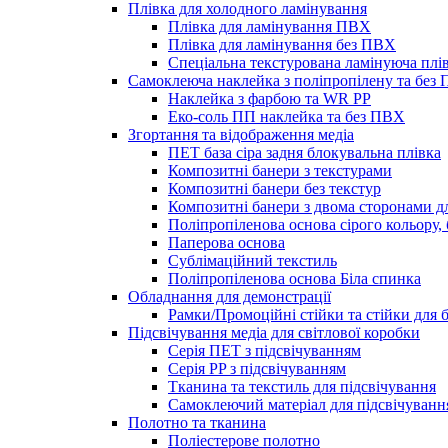
Плівка для холодного ламінування
Плівка для ламінування ПВХ
Плівка для ламінування без ПВХ
Спеціальна текстурована ламінуюча плі
Самоклеюча наклейка з поліпропілену та без
Наклейка з фарбою та WR PP
Еко-соль ПП наклейка та без ПВХ
Згортання та відображення медіа
ПЕТ база сіра задня блокувальна плівка
Композитні банери з текстурами
Композитні банери без текстур
Композитні банери з двома сторонами д
Поліпропіленова основа сірого кольору,
Паперова основа
Сублімаційний текстиль
Поліпропіленова основа Біла спинка
Обладнання для демонстрації
Рамки/Промоційні стійки та стійки для
Підсвічування медіа для світлової коробки
Серія ПЕТ з підсвічуванням
Серія PP з підсвічуванням
Тканина та текстиль для підсвічування
Самоклеючий матеріал для підсвічуванн
Полотно та тканина
Поліестерове полотно