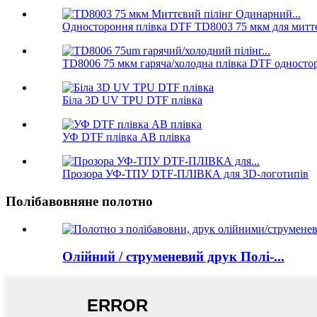
Одностороння плівка DTF TD8003 75 мкм для митт
TD8006 75 мкм гаряча/холодна плівка DTF односто
Біла 3D UV TPU DTF плівка
УФ DTF плівка AB плівка
Прозора УФ-ТПУ DTF-ПЛІВКА для 3D-логотипів
Полібавовняне полотно
Олійний / струменевий друк Полі-...