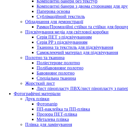
Композитні банери без текстур
Композитні банери з двома сторонами для др
Паперова основа
Сублімаційний текстиль
Обладнання для демонстрації
Рамки/Промоційні стійки та стійки для брош
Підсвічування медіа для світлової коробки
Серія ПЕТ з підсвічуванням
Серія PP з підсвічуванням
Тканина та текстиль для підсвічування
Самоклеючий матеріал для підсвічування
Полотно та тканина
Поліестерове полотно
Полібавовняне полотно
Бавовняне полотно
Спеціальна тканина
Жорсткий лист
Лист пінопласту ПВХ/лист пінопласту з папе
Фотографічні матеріали
Друк плівки
Фотопапір
ПП-наклейка та ПП-плівка
Прозора ПЕТ-плівка
Металева плівка
Плівка для ламінування