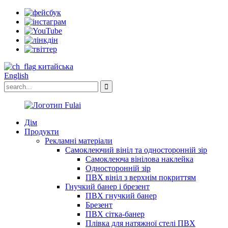
китайська
English
Дім
Продукти
Рекламні матеріали
Самоклеючий вініл та односторонній зір
Самоклеюча вінілова наклейка
Односторонній зір
ПВХ вініл з верхнім покриттям
Гнучкий банер і брезент
ПВХ гнучкий банер
Брезент
ПВХ сітка-банер
Плівка для натяжної стелі ПВХ