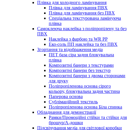
Плівка для холодного ламінування
Плівка для ламінування ПВХ
Плівка для ламінування без ПВХ
Спеціальна текстурована ламінуюча
плівка
Самоклеюча наклейка з поліпропілену та без
ПВХ
Наклейка з фарбою та WR PP
Еко-соль ПП наклейка та без ПВХ
Згортання та відображення медіа
ПЕТ база сіра задня блокувальна
плівка
Композитні банери з текстурами
Композитні банери без текстур
Композитні банери з двома сторонами
для друку
Поліпропіленова основа сірого
кольору, блокувальна задня частина
Паперова основа
Сублімаційний текстиль
Поліпропіленова основа Біла спинка
Обладнання для демонстрації
Рамки/Промоційні стійки та стійки для
брошур/А-дошки
Підсвічування медіа для світлової коробки