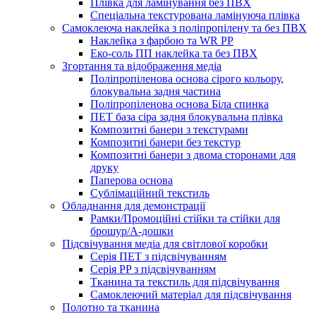
Плівка для ламінування без ПВХ
Спеціальна текстурована ламінуюча плівка
Самоклеюча наклейка з поліпропілену та без ПВХ
Наклейка з фарбою та WR PP
Еко-соль ПП наклейка та без ПВХ
Згортання та відображення медіа
Поліпропіленова основа сірого кольору,
блокувальна задня частина
Поліпропіленова основа Біла спинка
ПЕТ база сіра задня блокувальна плівка
Композитні банери з текстурами
Композитні банери без текстур
Композитні банери з двома сторонами для
друку
Паперова основа
Сублімаційний текстиль
Обладнання для демонстрації
Рамки/Промоційні стійки та стійки для
брошур/А-дошки
Підсвічування медіа для світлової коробки
Серія ПЕТ з підсвічуванням
Серія PP з підсвічуванням
Тканина та текстиль для підсвічування
Самоклеючий матеріал для підсвічування
Полотно та тканина