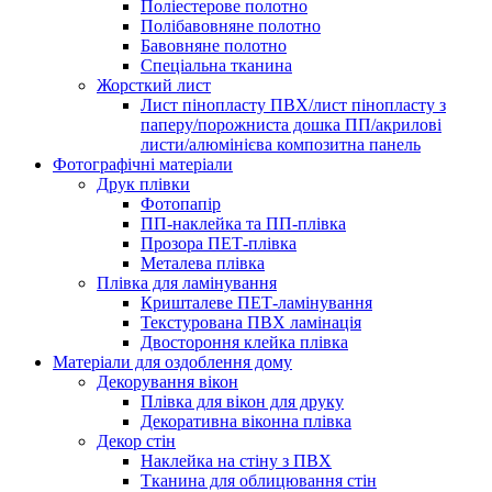
Поліестерове полотно
Полібавовняне полотно
Бавовняне полотно
Спеціальна тканина
Жорсткий лист
Лист пінопласту ПВХ/лист пінопласту з
паперу/порожниста дошка ПП/акрилові
листи/алюмінієва композитна панель
Фотографічні матеріали
Друк плівки
Фотопапір
ПП-наклейка та ПП-плівка
Прозора ПЕТ-плівка
Металева плівка
Плівка для ламінування
Кришталеве ПЕТ-ламінування
Текстурована ПВХ ламінація
Двостороння клейка плівка
Матеріали для оздоблення дому
Декорування вікон
Плівка для вікон для друку
Декоративна віконна плівка
Декор стін
Наклейка на стіну з ПВХ
Тканина для облицювання стін