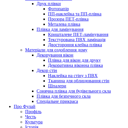
Друк плівки
Фотопапір
ПП-наклейка та ПП-плівка
Прозора ПЕТ-плівка
Металева плівка
Плівка для ламінування
Кришталеве ПЕТ-ламінування
Текстурована ПВХ ламінація
Двостороння клейка плівка
Матеріали для оздоблення дому
Декорування вікон
Плівка для вікон для друку
Декоративна віконна плівка
Декор стін
Наклейка на стіну з ПВХ
Тканина для облицювання стін
Шпалери
Сонячна плівка для будівельного скла
Плівка для безпечного скла
Спеціальне прикраса
Про Фулай
Профіль
Честь
Культура
Історія