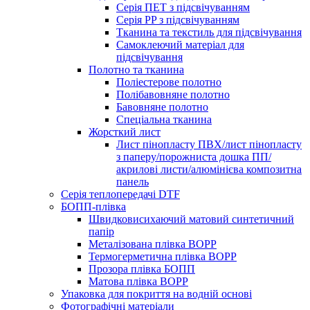
Серія ПЕТ з підсвічуванням
Серія PP з підсвічуванням
Тканина та текстиль для підсвічування
Самоклеючий матеріал для
підсвічування
Полотно та тканина
Поліестерове полотно
Полібавовняне полотно
Бавовняне полотно
Спеціальна тканина
Жорсткий лист
Лист пінопласту ПВХ/лист пінопласту
з паперу/порожниста дошка ПП/
акрилові листи/алюмінієва композитна
панель
Серія теплопередачі DTF
БОПП-плівка
Швидковисихаючий матовий синтетичний
папір
Металізована плівка BOPP
Термогерметична плівка BOPP
Прозора плівка БОПП
Матова плівка BOPP
Упаковка для покриття на водній основі
Фотографічні матеріали