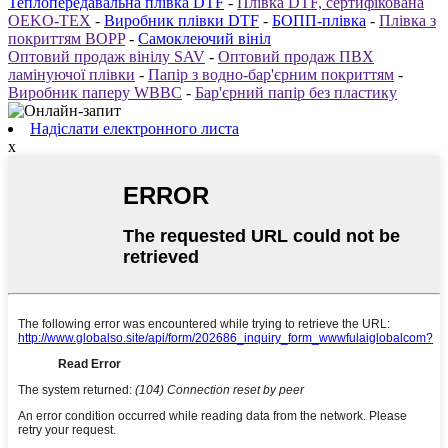
Теплопередавальна плівка DTF
-
Плівка DTF, сертифікована
OEKO-TEX
-
Виробник плівки DTF
-
БОПП-плівка
-
Плівка з
покриттям BOPP
-
Самоклеючий вініл
Оптовий продаж вінілу SAV
-
Оптовий продаж ПВХ
ламінуючої плівки
-
Папір з водно-бар'єрним покриттям
-
Виробник паперу WBBC
-
Бар'єрний папір без пластику
Надіслати електронного листа
x