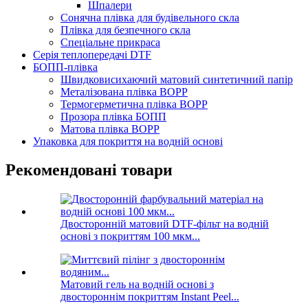
Шпалери
Сонячна плівка для будівельного скла
Плівка для безпечного скла
Спеціальне прикраса
Серія теплопередачі DTF
БОПП-плівка
Швидковисихаючий матовий синтетичний папір
Металізована плівка BOPP
Термогерметична плівка BOPP
Прозора плівка БОПП
Матова плівка BOPP
Упаковка для покриття на водній основі
Рекомендовані товари
Двосторонній матовий DTF-фільт на водній
основі з покриттям 100 мкм...
Матовий гель на водній основі з
двостороннім покриттям Instant Peel...