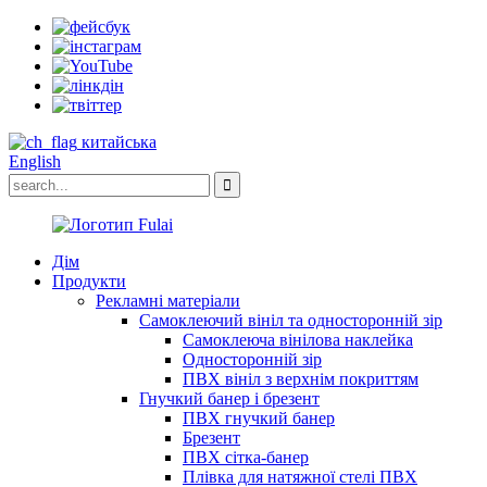
китайська
English
Дім
Продукти
Рекламні матеріали
Самоклеючий вініл та односторонній зір
Самоклеюча вінілова наклейка
Односторонній зір
ПВХ вініл з верхнім покриттям
Гнучкий банер і брезент
ПВХ гнучкий банер
Брезент
ПВХ сітка-банер
Плівка для натяжної стелі ПВХ