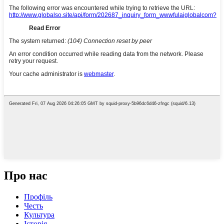
Про нас
Профіль
Честь
Культура
Історія