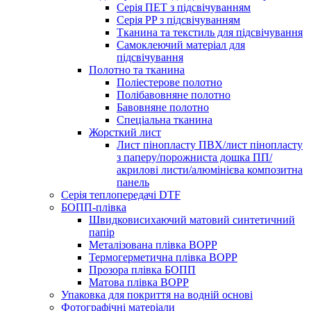
Серія ПЕТ з підсвічуванням
Серія PP з підсвічуванням
Тканина та текстиль для підсвічування
Самоклеючий матеріал для
підсвічування
Полотно та тканина
Поліестерове полотно
Полібавовняне полотно
Бавовняне полотно
Спеціальна тканина
Жорсткий лист
Лист пінопласту ПВХ/лист пінопласту
з паперу/порожниста дошка ПП/
акрилові листи/алюмінієва композитна
панель
Серія теплопередачі DTF
БОПП-плівка
Швидковисихаючий матовий синтетичний
папір
Металізована плівка BOPP
Термогерметична плівка BOPP
Прозора плівка БОПП
Матова плівка BOPP
Упаковка для покриття на водній основі
Фотографічні матеріали