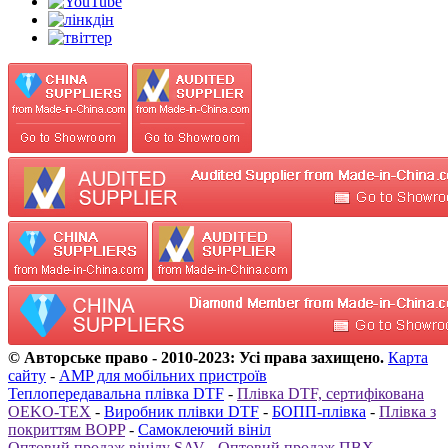
© Авторське право - 2010-2023: Усі права захищено.
Карта
сайту
-
AMP для мобільних пристроїв
Теплопередавальна плівка DTF
-
Плівка DTF, сертифікована
OEKO-TEX
-
Виробник плівки DTF
-
БОПП-плівка
-
Плівка з
покриттям BOPP
-
Самоклеючий вініл
Оптовий продаж вінілу SAV
-
Оптовий продаж ПВХ