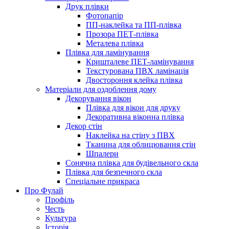
Друк плівки
Фотопапір
ПП-наклейка та ПП-плівка
Прозора ПЕТ-плівка
Металева плівка
Плівка для ламінування
Кришталеве ПЕТ-ламінування
Текстурована ПВХ ламінація
Двостороння клейка плівка
Матеріали для оздоблення дому
Декорування вікон
Плівка для вікон для друку
Декоративна віконна плівка
Декор стін
Наклейка на стіну з ПВХ
Тканина для облицювання стін
Шпалери
Сонячна плівка для будівельного скла
Плівка для безпечного скла
Спеціальне прикраса
Про Фулай
Профіль
Честь
Культура
Історія