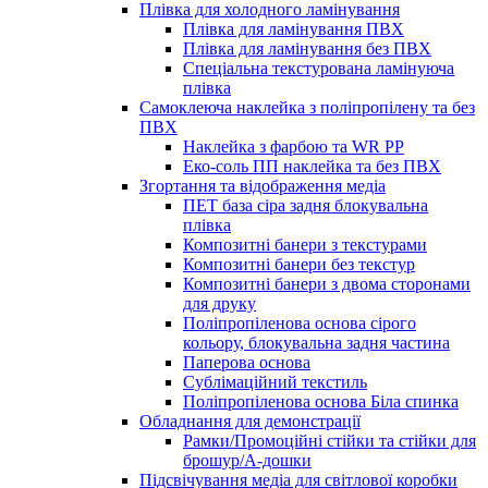
Плівка для холодного ламінування
Плівка для ламінування ПВХ
Плівка для ламінування без ПВХ
Спеціальна текстурована ламінуюча
плівка
Самоклеюча наклейка з поліпропілену та без
ПВХ
Наклейка з фарбою та WR PP
Еко-соль ПП наклейка та без ПВХ
Згортання та відображення медіа
ПЕТ база сіра задня блокувальна
плівка
Композитні банери з текстурами
Композитні банери без текстур
Композитні банери з двома сторонами
для друку
Поліпропіленова основа сірого
кольору, блокувальна задня частина
Паперова основа
Сублімаційний текстиль
Поліпропіленова основа Біла спинка
Обладнання для демонстрації
Рамки/Промоційні стійки та стійки для
брошур/А-дошки
Підсвічування медіа для світлової коробки