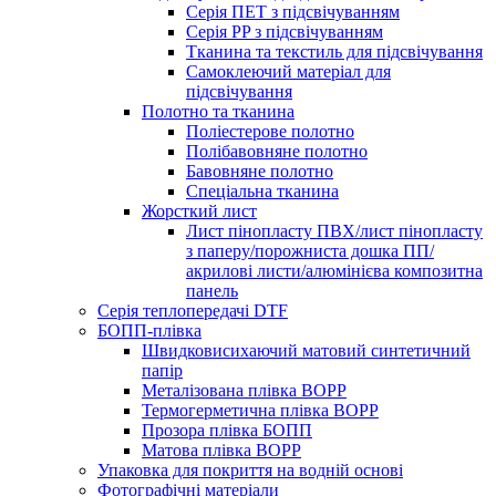
Серія ПЕТ з підсвічуванням
Серія PP з підсвічуванням
Тканина та текстиль для підсвічування
Самоклеючий матеріал для
підсвічування
Полотно та тканина
Поліестерове полотно
Полібавовняне полотно
Бавовняне полотно
Спеціальна тканина
Жорсткий лист
Лист пінопласту ПВХ/лист пінопласту
з паперу/порожниста дошка ПП/
акрилові листи/алюмінієва композитна
панель
Серія теплопередачі DTF
БОПП-плівка
Швидковисихаючий матовий синтетичний
папір
Металізована плівка BOPP
Термогерметична плівка BOPP
Прозора плівка БОПП
Матова плівка BOPP
Упаковка для покриття на водній основі
Фотографічні матеріали