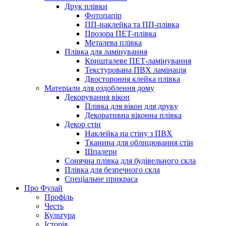
Друк плівки
Фотопапір
ПП-наклейка та ПП-плівка
Прозора ПЕТ-плівка
Металева плівка
Плівка для ламінування
Кришталеве ПЕТ-ламінування
Текстурована ПВХ ламінація
Двостороння клейка плівка
Матеріали для оздоблення дому
Декорування вікон
Плівка для вікон для друку
Декоративна віконна плівка
Декор стін
Наклейка на стіну з ПВХ
Тканина для облицювання стін
Шпалери
Сонячна плівка для будівельного скла
Плівка для безпечного скла
Спеціальне прикраса
Про Фулай
Профіль
Честь
Культура
Історія