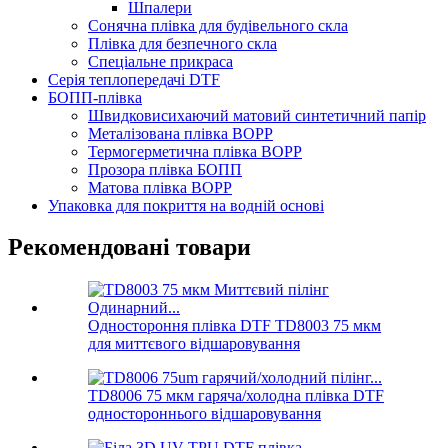
Шпалери
Сонячна плівка для будівельного скла
Плівка для безпечного скла
Спеціальне прикраса
Серія теплопередачі DTF
БОПП-плівка
Швидковисихаючий матовий синтетичний папір
Металізована плівка BOPP
Термогерметична плівка BOPP
Прозора плівка БОПП
Матова плівка BOPP
Упаковка для покриття на водній основі
Рекомендовані товари
Одностороння плівка DTF TD8003 75 мкм
для миттєвого відшаровування
TD8006 75 мкм гаряча/холодна плівка DTF
одностороннього відшаровування