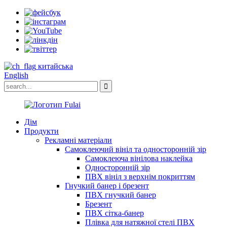
китайська
English
Дім
Продукти
Рекламні матеріали
Самоклеючий вініл та односторонній зір
Самоклеюча вінілова наклейка
Односторонній зір
ПВХ вініл з верхнім покриттям
Гнучкий банер і брезент
ПВХ гнучкий банер
Брезент
ПВХ сітка-банер
Плівка для натяжної стелі ПВХ