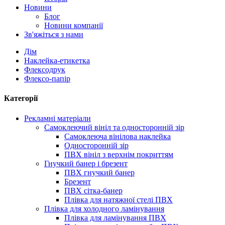
Новини
Блог
Новини компанії
Зв'яжіться з нами
Дім
Наклейка-етикетка
Флексодрук
Флексо-папір
Категорії
Рекламні матеріали
Самоклеючий вініл та односторонній зір
Самоклеюча вінілова наклейка
Односторонній зір
ПВХ вініл з верхнім покриттям
Гнучкий банер і брезент
ПВХ гнучкий банер
Брезент
ПВХ сітка-банер
Плівка для натяжної стелі ПВХ
Плівка для холодного ламінування
Плівка для ламінування ПВХ