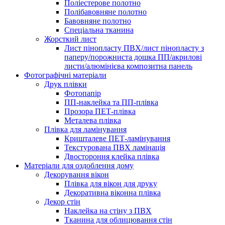
Поліестерове полотно
Полібавовняне полотно
Бавовняне полотно
Спеціальна тканина
Жорсткий лист
Лист пінопласту ПВХ/лист пінопласту з
паперу/порожниста дошка ПП/акрилові
листи/алюмінієва композитна панель
Фотографічні матеріали
Друк плівки
Фотопапір
ПП-наклейка та ПП-плівка
Прозора ПЕТ-плівка
Металева плівка
Плівка для ламінування
Кришталеве ПЕТ-ламінування
Текстурована ПВХ ламінація
Двостороння клейка плівка
Матеріали для оздоблення дому
Декорування вікон
Плівка для вікон для друку
Декоративна віконна плівка
Декор стін
Наклейка на стіну з ПВХ
Тканина для облицювання стін