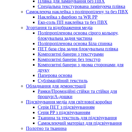
Плівка для ламінування без ПВХ
Спеціальна текстурована ламінуюча плівка
Самоклеюча наклейка з поліпропілену та без ПВХ
Наклейка з фарбою та WR PP
Еко-соль ПП наклейка та без ПВХ
Згортання та відображення медіа
Поліпропіленова основа сірого кольору,
блокувальна задня частина
Поліпропіленова основа Біла спинка
ПЕТ база сіра задня блокувальна плівка
Композитні банери з текстурами
Композитні банери без текстур
Композитні банери з двома сторонами для
друку
Паперова основа
Сублімаційний текстиль
Обладнання для демонстрації
Рамки/Промоційні стійки та стійки для
брошур/А-дошки
Підсвічування медіа для світлової коробки
Серія ПЕТ з підсвічуванням
Серія PP з підсвічуванням
Тканина та текстиль для підсвічування
Самоклеючий матеріал для підсвічування
Полотно та тканина