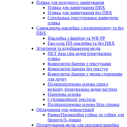
Плівка для холодного ламінування
Плівка для ламінування ПВХ
Плівка для ламінування без ПВХ
Спеціальна текстурована ламінуюча
плівка
Самоклеюча наклейка з поліпропілену та без
ПВХ
Наклейка з фарбою та WR PP
Еко-соль ПП наклейка та без ПВХ
Згортання та відображення медіа
ПЕТ база сіра задня блокувальна
плівка
Композитні банери з текстурами
Композитні банери без текстур
Композитні банери з двома сторонами
для друку
Поліпропіленова основа сірого
кольору, блокувальна задня частина
Паперова основа
Сублімаційний текстиль
Поліпропіленова основа Біла спинка
Обладнання для демонстрації
Рамки/Промоційні стійки та стійки для
брошур/А-дошки
Підсвічування медіа для світлової коробки