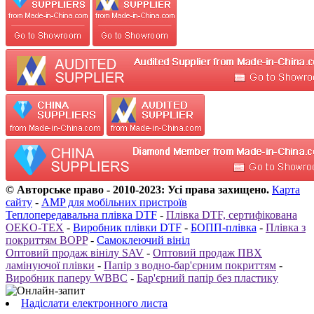
© Авторське право - 2010-2023: Усі права захищено.
Карта
сайту
-
AMP для мобільних пристроїв
Теплопередавальна плівка DTF
-
Плівка DTF, сертифікована
OEKO-TEX
-
Виробник плівки DTF
-
БОПП-плівка
-
Плівка з
покриттям BOPP
-
Самоклеючий вініл
Оптовий продаж вінілу SAV
-
Оптовий продаж ПВХ
ламінуючої плівки
-
Папір з водно-бар'єрним покриттям
-
Виробник паперу WBBC
-
Бар'єрний папір без пластику
Надіслати електронного листа