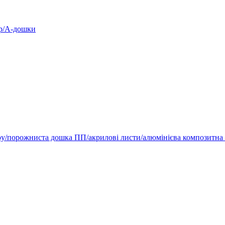
ур/А-дошки
ру/порожниста дошка ПП/акрилові листи/алюмінієва композитна