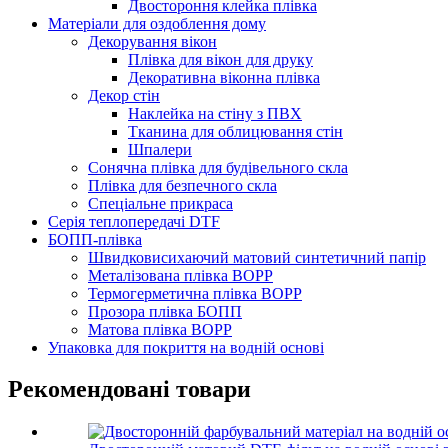
Двостороння клейка плівка
Матеріали для оздоблення дому
Декорування вікон
Плівка для вікон для друку
Декоративна віконна плівка
Декор стін
Наклейка на стіну з ПВХ
Тканина для облицювання стін
Шпалери
Сонячна плівка для будівельного скла
Плівка для безпечного скла
Спеціальне прикраса
Серія теплопередачі DTF
БОПП-плівка
Швидковисихаючий матовий синтетичний папір
Металізована плівка BOPP
Термогерметична плівка BOPP
Прозора плівка БОПП
Матова плівка BOPP
Упаковка для покриття на водній основі
Рекомендовані товари