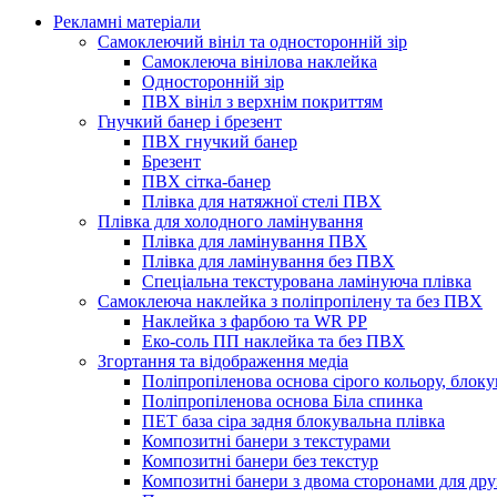
Рекламні матеріали
Самоклеючий вініл та односторонній зір
Самоклеюча вінілова наклейка
Односторонній зір
ПВХ вініл з верхнім покриттям
Гнучкий банер і брезент
ПВХ гнучкий банер
Брезент
ПВХ сітка-банер
Плівка для натяжної стелі ПВХ
Плівка для холодного ламінування
Плівка для ламінування ПВХ
Плівка для ламінування без ПВХ
Спеціальна текстурована ламінуюча плівка
Самоклеюча наклейка з поліпропілену та без ПВХ
Наклейка з фарбою та WR PP
Еко-соль ПП наклейка та без ПВХ
Згортання та відображення медіа
Поліпропіленова основа сірого кольору, блоку
Поліпропіленова основа Біла спинка
ПЕТ база сіра задня блокувальна плівка
Композитні банери з текстурами
Композитні банери без текстур
Композитні банери з двома сторонами для др