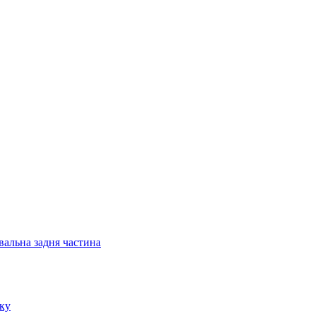
вальна задня частина
уку