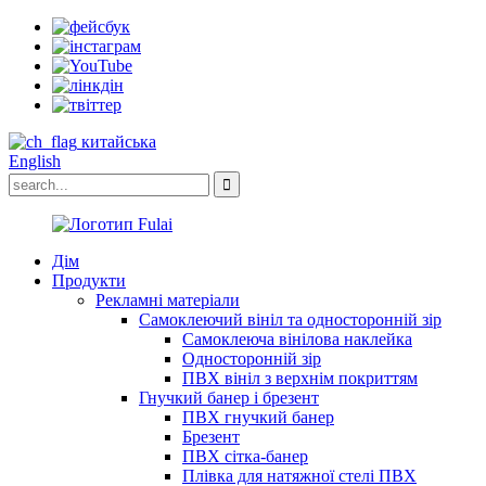
китайська
English
Дім
Продукти
Рекламні матеріали
Самоклеючий вініл та односторонній зір
Самоклеюча вінілова наклейка
Односторонній зір
ПВХ вініл з верхнім покриттям
Гнучкий банер і брезент
ПВХ гнучкий банер
Брезент
ПВХ сітка-банер
Плівка для натяжної стелі ПВХ