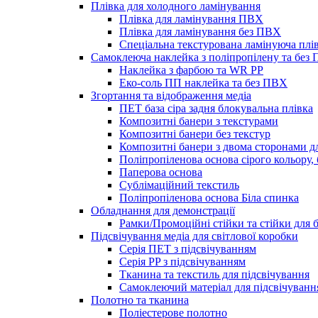
Плівка для холодного ламінування
Плівка для ламінування ПВХ
Плівка для ламінування без ПВХ
Спеціальна текстурована ламінуюча плі
Самоклеюча наклейка з поліпропілену та без
Наклейка з фарбою та WR PP
Еко-соль ПП наклейка та без ПВХ
Згортання та відображення медіа
ПЕТ база сіра задня блокувальна плівка
Композитні банери з текстурами
Композитні банери без текстур
Композитні банери з двома сторонами д
Поліпропіленова основа сірого кольору,
Паперова основа
Сублімаційний текстиль
Поліпропіленова основа Біла спинка
Обладнання для демонстрації
Рамки/Промоційні стійки та стійки для
Підсвічування медіа для світлової коробки
Серія ПЕТ з підсвічуванням
Серія PP з підсвічуванням
Тканина та текстиль для підсвічування
Самоклеючий матеріал для підсвічуванн
Полотно та тканина
Поліестерове полотно