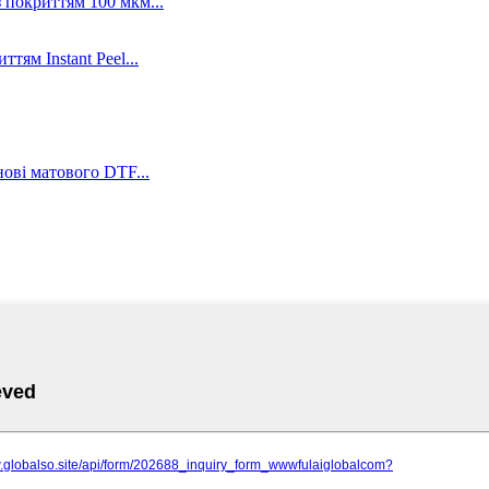
 покриттям 100 мкм...
тям Instant Peel...
ові матового DTF...