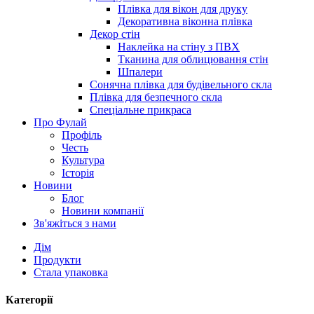
Плівка для вікон для друку
Декоративна віконна плівка
Декор стін
Наклейка на стіну з ПВХ
Тканина для облицювання стін
Шпалери
Сонячна плівка для будівельного скла
Плівка для безпечного скла
Спеціальне прикраса
Про Фулай
Профіль
Честь
Культура
Історія
Новини
Блог
Новини компанії
Зв'яжіться з нами
Дім
Продукти
Стала упаковка
Категорії