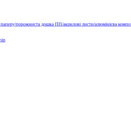
 паперу/порожниста дошка ПП/акрилові листи/алюмінієва компо
пір