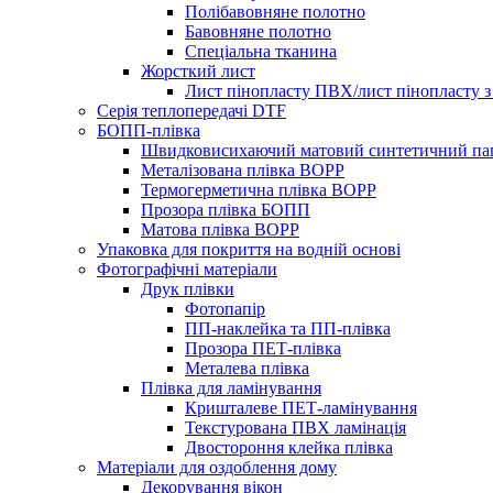
Полібавовняне полотно
Бавовняне полотно
Спеціальна тканина
Жорсткий лист
Лист пінопласту ПВХ/лист пінопласту з
Серія теплопередачі DTF
БОПП-плівка
Швидковисихаючий матовий синтетичний па
Металізована плівка BOPP
Термогерметична плівка BOPP
Прозора плівка БОПП
Матова плівка BOPP
Упаковка для покриття на водній основі
Фотографічні матеріали
Друк плівки
Фотопапір
ПП-наклейка та ПП-плівка
Прозора ПЕТ-плівка
Металева плівка
Плівка для ламінування
Кришталеве ПЕТ-ламінування
Текстурована ПВХ ламінація
Двостороння клейка плівка
Матеріали для оздоблення дому
Декорування вікон