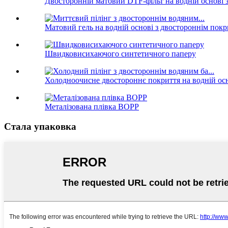
Двосторонній матовий DTF-фільт на водній основі з
Матовий гель на водній основі з двостороннім покрит
Швидковисихаючого синтетичного паперу
Холодноочисне двостороннє покриття на водній осн
Металізована плівка BOPP
Стала упаковка