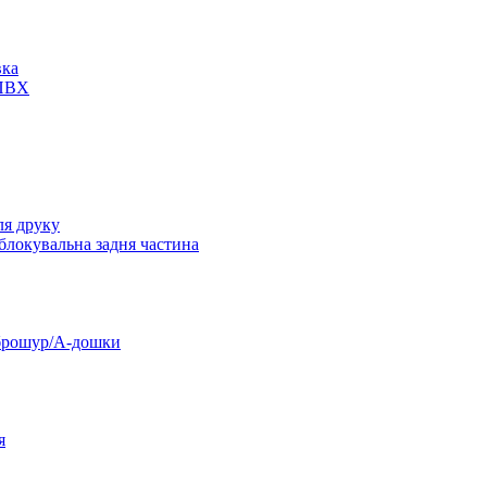
вка
 ПВХ
ля друку
 блокувальна задня частина
 брошур/А-дошки
я