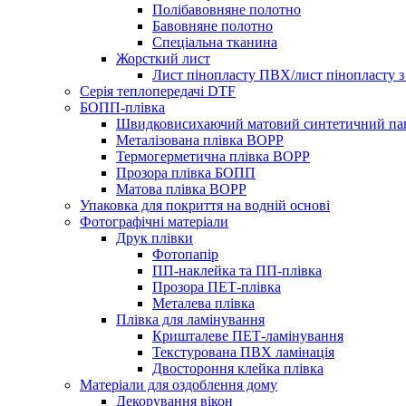
Полібавовняне полотно
Бавовняне полотно
Спеціальна тканина
Жорсткий лист
Лист пінопласту ПВХ/лист пінопласту з
Серія теплопередачі DTF
БОПП-плівка
Швидковисихаючий матовий синтетичний па
Металізована плівка BOPP
Термогерметична плівка BOPP
Прозора плівка БОПП
Матова плівка BOPP
Упаковка для покриття на водній основі
Фотографічні матеріали
Друк плівки
Фотопапір
ПП-наклейка та ПП-плівка
Прозора ПЕТ-плівка
Металева плівка
Плівка для ламінування
Кришталеве ПЕТ-ламінування
Текстурована ПВХ ламінація
Двостороння клейка плівка
Матеріали для оздоблення дому
Декорування вікон