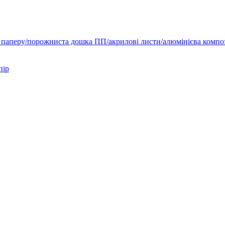
 паперу/порожниста дошка ПП/акрилові листи/алюмінієва компо
пір