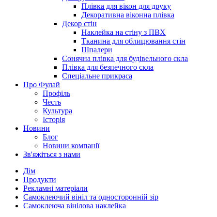
Плівка для вікон для друку
Декоративна віконна плівка
Декор стін
Наклейка на стіну з ПВХ
Тканина для облицювання стін
Шпалери
Сонячна плівка для будівельного скла
Плівка для безпечного скла
Спеціальне прикраса
Про Фулай
Профіль
Честь
Культура
Історія
Новини
Блог
Новини компанії
Зв'яжіться з нами
Дім
Продукти
Рекламні матеріали
Самоклеючий вініл та односторонній зір
Самоклеюча вінілова наклейка