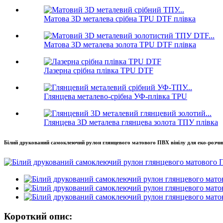
Матова 3D металева срібна TPU DTF плівка
Матова 3D металева золота TPU DTF плівка
Лазерна срібна плівка TPU DTF
Глянцева металево-срібна УФ-плівка TPU
Глянцева 3D металева глянцева золота ТПУ плівка
Білий друкований самоклеючий рулон глянцевого матового ПВХ вінілу для еко-розчи
Короткий опис: