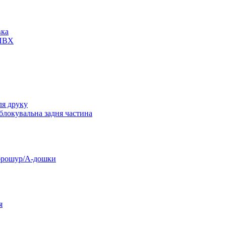
вка
 ПВХ
ля друку
 блокувальна задня частина
 брошур/А-дошки
я