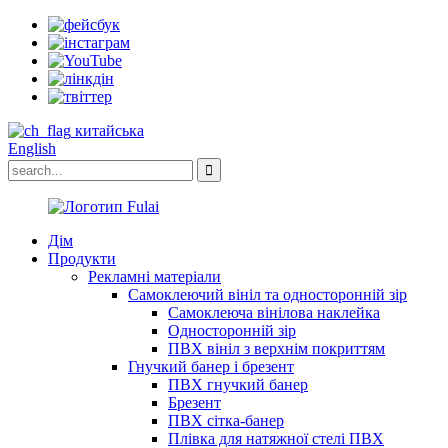
китайська
English
Дім
Продукти
Рекламні матеріали
Самоклеючий вініл та односторонній зір
Самоклеюча вінілова наклейка
Односторонній зір
ПВХ вініл з верхнім покриттям
Гнучкий банер і брезент
ПВХ гнучкий банер
Брезент
ПВХ сітка-банер
Плівка для натяжної стелі ПВХ