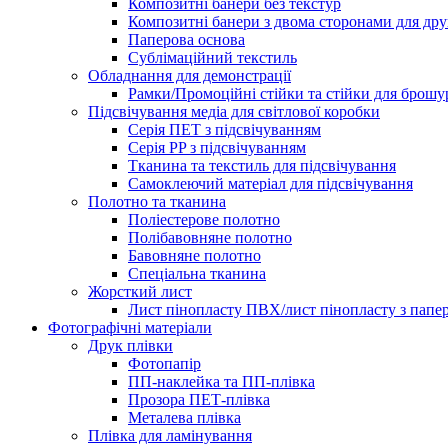
Композитні банери без текстур
Композитні банери з двома сторонами для др
Паперова основа
Сублімаційний текстиль
Обладнання для демонстрації
Рамки/Промоційні стійки та стійки для брош
Підсвічування медіа для світлової коробки
Серія ПЕТ з підсвічуванням
Серія PP з підсвічуванням
Тканина та текстиль для підсвічування
Самоклеючий матеріал для підсвічування
Полотно та тканина
Поліестерове полотно
Полібавовняне полотно
Бавовняне полотно
Спеціальна тканина
Жорсткий лист
Лист пінопласту ПВХ/лист пінопласту з папе
Фотографічні матеріали
Друк плівки
Фотопапір
ПП-наклейка та ПП-плівка
Прозора ПЕТ-плівка
Металева плівка
Плівка для ламінування