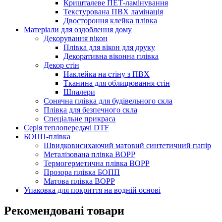
Кришталеве ПЕТ-ламінування
Текстурована ПВХ ламінація
Двостороння клейка плівка
Матеріали для оздоблення дому
Декорування вікон
Плівка для вікон для друку
Декоративна віконна плівка
Декор стін
Наклейка на стіну з ПВХ
Тканина для облицювання стін
Шпалери
Сонячна плівка для будівельного скла
Плівка для безпечного скла
Спеціальне прикраса
Серія теплопередачі DTF
БОПП-плівка
Швидковисихаючий матовий синтетичний папір
Металізована плівка BOPP
Термогерметична плівка BOPP
Прозора плівка БОПП
Матова плівка BOPP
Упаковка для покриття на водній основі
Рекомендовані товари