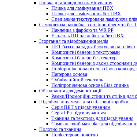
Плівка для холодного ламінування
Плівка для ламінування ПВХ
Плівка для ламінування без ПВХ
Спеціальна текстурована ламінуюча плі
Самоклеюча наклейка з поліпропілену та без
Наклейка з фарбою та WR PP
Еко-соль ПП наклейка та без ПВХ
Згортання та відображення медіа
ПЕТ база сіра задня блокувальна плівка
Композитні банери з текстурами
Композитні банери без текстур
Композитні банери з двома сторонами д
Поліпропіленова основа сірого кольору,
Паперова основа
Сублімаційний текстиль
Поліпропіленова основа Біла спинка
Обладнання для демонстрації
Рамки/Промоційні стійки та стійки для
Підсвічування медіа для світлової коробки
Серія ПЕТ з підсвічуванням
Серія PP з підсвічуванням
Тканина та текстиль для підсвічування
Самоклеючий матеріал для підсвічуванн
Полотно та тканина
Поліестерове полотно