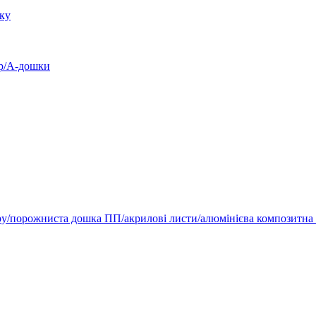
уку
ур/А-дошки
ру/порожниста дошка ПП/акрилові листи/алюмінієва композитна