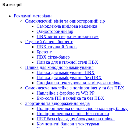
Категорії
Рекламні матеріали
Самоклеючий вініл та односторонній зір
Самоклеюча вінілова наклейка
Односторонній зір
ПВХ вініл з верхнім покриттям
Гнучкий банер і брезент
ПВХ гнучкий банер
Брезент
ПВХ сітка-банер
Плівка для натяжної стелі ПВХ
Плівка для холодного ламінування
Плівка для ламінування ПВХ
Плівка для ламінування без ПВХ
Спеціальна текстурована ламінуюча плівка
Самоклеюча наклейка з поліпропілену та без ПВХ
Наклейка з фарбою та WR PP
Еко-соль ПП наклейка та без ПВХ
Згортання та відображення медіа
Поліпропіленова основа сірого кольору, блоку
Поліпропіленова основа Біла спинка
ПЕТ база сіра задня блокувальна плівка
Композитні банери з текстурами