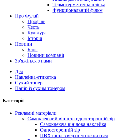
Термогерметична плівка
Функціональний фільм
Про Фулай
Профіль
Честь
Культура
Історія
Новини
Блог
Новини компанії
Зв'яжіться з нами
Дім
Наклейка-етикетка
Сухий тонер
Папір із сухим тонером
Категорії
Рекламні матеріали
Самоклеючий вініл та односторонній зір
Самоклеюча вінілова наклейка
Односторонній зір
ПВХ вініл з верхнім покриттям