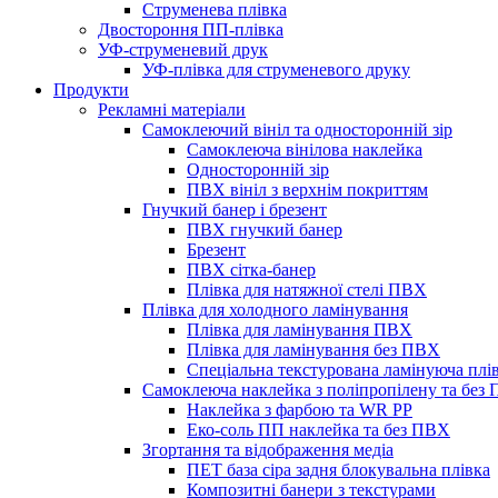
Струменева плівка
Двостороння ПП-плівка
УФ-струменевий друк
УФ-плівка для струменевого друку
Продукти
Рекламні матеріали
Самоклеючий вініл та односторонній зір
Самоклеюча вінілова наклейка
Односторонній зір
ПВХ вініл з верхнім покриттям
Гнучкий банер і брезент
ПВХ гнучкий банер
Брезент
ПВХ сітка-банер
Плівка для натяжної стелі ПВХ
Плівка для холодного ламінування
Плівка для ламінування ПВХ
Плівка для ламінування без ПВХ
Спеціальна текстурована ламінуюча плі
Самоклеюча наклейка з поліпропілену та без
Наклейка з фарбою та WR PP
Еко-соль ПП наклейка та без ПВХ
Згортання та відображення медіа
ПЕТ база сіра задня блокувальна плівка
Композитні банери з текстурами