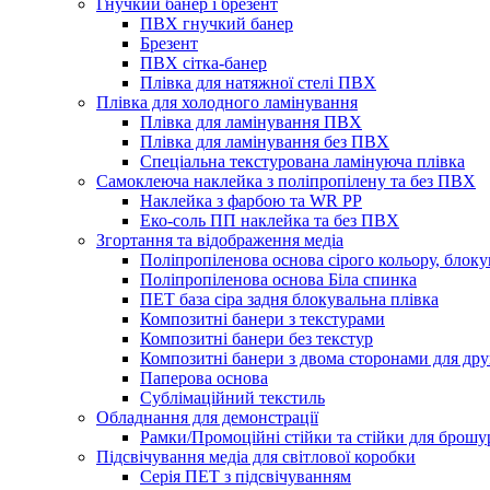
Гнучкий банер і брезент
ПВХ гнучкий банер
Брезент
ПВХ сітка-банер
Плівка для натяжної стелі ПВХ
Плівка для холодного ламінування
Плівка для ламінування ПВХ
Плівка для ламінування без ПВХ
Спеціальна текстурована ламінуюча плівка
Самоклеюча наклейка з поліпропілену та без ПВХ
Наклейка з фарбою та WR PP
Еко-соль ПП наклейка та без ПВХ
Згортання та відображення медіа
Поліпропіленова основа сірого кольору, блоку
Поліпропіленова основа Біла спинка
ПЕТ база сіра задня блокувальна плівка
Композитні банери з текстурами
Композитні банери без текстур
Композитні банери з двома сторонами для др
Паперова основа
Сублімаційний текстиль
Обладнання для демонстрації
Рамки/Промоційні стійки та стійки для брош
Підсвічування медіа для світлової коробки
Серія ПЕТ з підсвічуванням