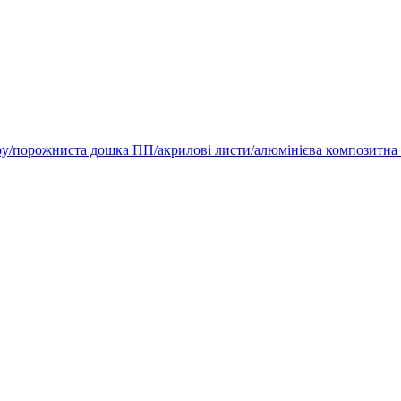
ру/порожниста дошка ПП/акрилові листи/алюмінієва композитна