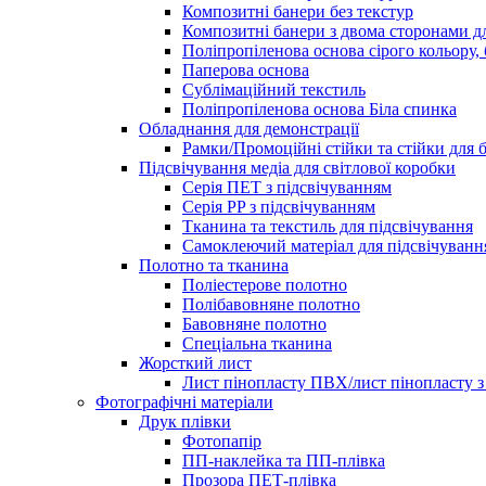
Композитні банери без текстур
Композитні банери з двома сторонами д
Поліпропіленова основа сірого кольору,
Паперова основа
Сублімаційний текстиль
Поліпропіленова основа Біла спинка
Обладнання для демонстрації
Рамки/Промоційні стійки та стійки для
Підсвічування медіа для світлової коробки
Серія ПЕТ з підсвічуванням
Серія PP з підсвічуванням
Тканина та текстиль для підсвічування
Самоклеючий матеріал для підсвічуванн
Полотно та тканина
Поліестерове полотно
Полібавовняне полотно
Бавовняне полотно
Спеціальна тканина
Жорсткий лист
Лист пінопласту ПВХ/лист пінопласту з
Фотографічні матеріали
Друк плівки
Фотопапір
ПП-наклейка та ПП-плівка
Прозора ПЕТ-плівка