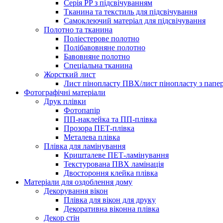
Серія PP з підсвічуванням
Тканина та текстиль для підсвічування
Самоклеючий матеріал для підсвічування
Полотно та тканина
Поліестерове полотно
Полібавовняне полотно
Бавовняне полотно
Спеціальна тканина
Жорсткий лист
Лист пінопласту ПВХ/лист пінопласту з папе
Фотографічні матеріали
Друк плівки
Фотопапір
ПП-наклейка та ПП-плівка
Прозора ПЕТ-плівка
Металева плівка
Плівка для ламінування
Кришталеве ПЕТ-ламінування
Текстурована ПВХ ламінація
Двостороння клейка плівка
Матеріали для оздоблення дому
Декорування вікон
Плівка для вікон для друку
Декоративна віконна плівка
Декор стін