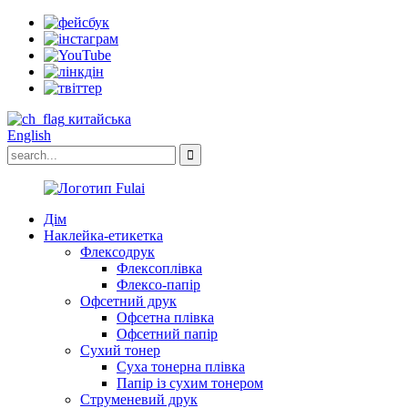
китайська
English
Дім
Наклейка-етикетка
Флексодрук
Флексоплівка
Флексо-папір
Офсетний друк
Офсетна плівка
Офсетний папір
Сухий тонер
Суха тонерна плівка
Папір із сухим тонером
Струменевий друк