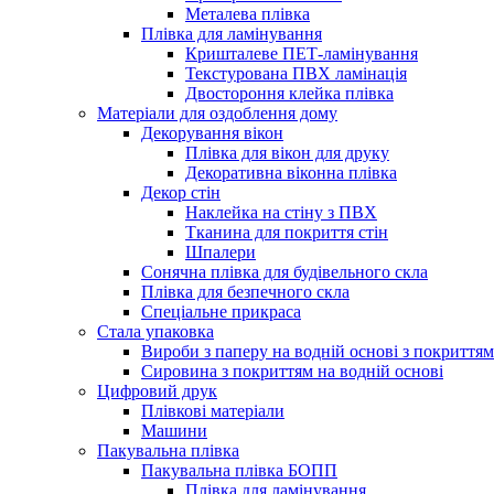
Металева плівка
Плівка для ламінування
Кришталеве ПЕТ-ламінування
Текстурована ПВХ ламінація
Двостороння клейка плівка
Матеріали для оздоблення дому
Декорування вікон
Плівка для вікон для друку
Декоративна віконна плівка
Декор стін
Наклейка на стіну з ПВХ
Тканина для покриття стін
Шпалери
Сонячна плівка для будівельного скла
Плівка для безпечного скла
Спеціальне прикраса
Стала упаковка
Вироби з паперу на водній основі з покриттям
Сировина з покриттям на водній основі
Цифровий друк
Плівкові матеріали
Машини
Пакувальна плівка
Пакувальна плівка БОПП
Плівка для ламінування