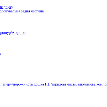
ля друку
 блокувальна задня частина
 брошур/А-дошки
я
 паперу/порожниста дошка ПП/акрилові листи/алюмінієва компо