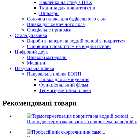
Наклейка на стіну з ПВХ
Тканина для покриття стін
Шпалери
Сонячна плівка для будівельного скла
Плівка для безпечного скла
Спеціальне прикраса
Стала упаковка
Вироби з паперу на водній основі з покриттям
Сировина з покриттям на водній основі
Цифровий друк
Плівкові матеріали
Машини
Пакувальна плівка
Пакувальна плівка БОПП
Плівка для ламінування
Функціональний фільм
Термогерметична плівка
Рекомендовані товари
Папір для термозварювання з покриттям на водній 