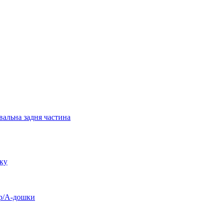
вальна задня частина
уку
ур/А-дошки